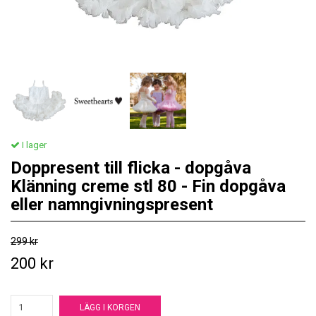
I lager
Doppresent till flicka - dopgåva
Klänning creme stl 80 - Fin dopgåva
eller namngivningspresent
299 kr
200 kr
LÄGG I KORGEN