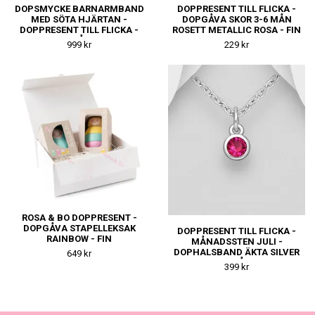
DOPSMYCKE BARNARMBAND
DOPPRESENT TILL FLICKA -
MED SÖTA HJÄRTAN -
DOPGÅVA SKOR 3-6 MÅN
DOPPRESENT TILL FLICKA -
ROSETT METALLIC ROSA - FIN
FIN DOPGÅVA ELLER
NAMNGIVNINGSPRESENT
999 kr
229 kr
NAMNGIVNINGSPRESENT
ROSA & BO DOPPRESENT -
DOPGÅVA STAPELLEKSAK
DOPPRESENT TILL FLICKA -
RAINBOW - FIN
MÅNADSSTEN JULI -
NAMNGIVNINGSPRESENT
DOPHALSBAND ÄKTA SILVER
649 kr
TILL FLICKA
- FIN DOPGÅVA ELLER
399 kr
NAMNGIVNINGSPRESENT