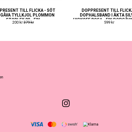
PRESENT TILL FLICKA - SÖT
DOPPRESENT TILL FLICK
GÅVA TYLLKJOL PLOMMON
DOPHALSBAND I ÄKTA SIL
STORLEK 80 - FIN
LYCKOFE ROSA - FIN DOPGÅVA
200 kr
379 kr
599 kr
NAMNGIVNINGSPRESENT
NAMNGIVNINGSPRESEN
ven