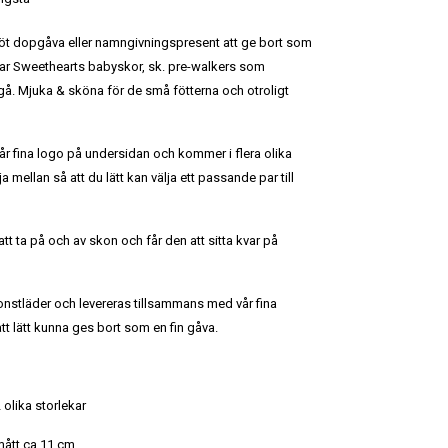
n söt dopgåva eller namngivningspresent att ge bort som
par
Sweethearts babyskor, sk. pre-walkers som
gå. Mjuka & sköna för de små fötterna och otroligt
r fina logo på undersidan och kommer i flera olika
ja mellan så att du lätt kan välja ett passande par till
att ta på och av skon och får den att sitta kvar på
konstläder och levereras tillsammans med vår fina
t lätt kunna ges bort som en fin gåva.
 olika storlekar
rmått ca 11 cm