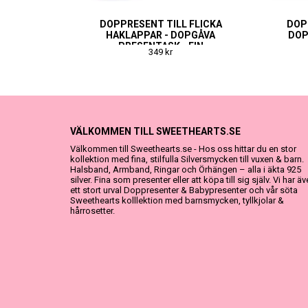
DOPPRESENT TILL FLICKA
DOP
HAKLAPPAR - DOPGÅVA
DOP
PRESENTASK - FIN
349 kr
NAMNGIVNINGSPRESENT
VÄLKOMMEN TILL SWEETHEARTS.SE
Välkommen till Sweethearts.se - Hos oss hittar du en stor
kollektion med fina, stilfulla Silversmycken till vuxen & barn.
Halsband, Armband, Ringar och Örhängen – alla i äkta 925
silver. Fina som presenter eller att köpa till sig själv. Vi har ä
ett stort urval Doppresenter & Babypresenter och vår söta
Sweethearts kolllektion med barnsmycken, tyllkjolar &
hårrosetter.