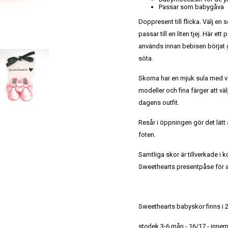
Passar som babygåva
Doppresent till flicka. Välj e
passar till en liten tjej.
Här ett 
används innan bebisen börjat 
söta.
Skorna har en mjuk sula med vå
modeller och fina färger att väl
dagens outfit.
Resår i öppningen gör det lätt 
foten.
Samtliga skor är tillverkade i 
Sweethearts presentpåse för at
Sweethearts babyskor finns i 2
storlek 3-6 mån - 16/17 - inne