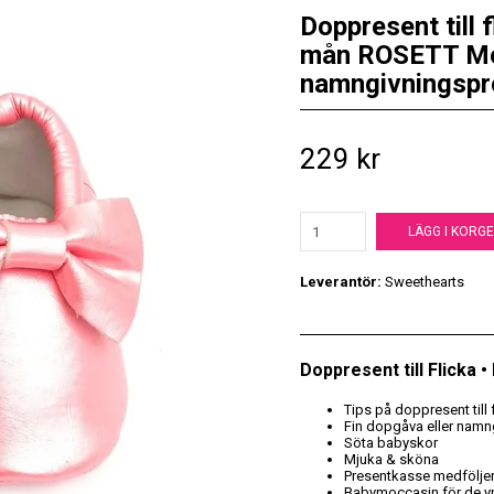
Doppresent till 
mån ROSETT Met
namngivningspr
229 kr
LÄGG I KORG
Leverantör:
Sweethearts
Doppresent till Flicka 
Tips på doppresent till 
Fin dopgåva eller namn
Söta babyskor
Mjuka & sköna
Presentkasse medfölje
Babymoccasin för de y