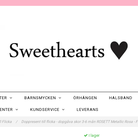
NTER
BARNSMYCKEN
ÖRHÄNGEN
HALSBAND
SENTER
KUNDSERVICE
LEVERANS
l Flicka
/
Doppresent till flicka - dopgåva skor 3-6 mån ROSETT Metallic Rosa -
I lager