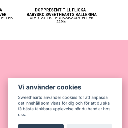
A -
DOPPRESENT TILL FLICKA -
VER
BABYSKO SWEETHEARTS BALLERINA
 ELLER
VIT & GULD - FIN DOPGÅVA ELLER
229 kr
T
NAMNGIVNINGSPRESENT
Vi använder cookies
Sweethearts använder cookies för att anpassa
det innehåll som visas för dig och för att du ska
få bästa tänkbara upplevelse när du handlar hos
oss.