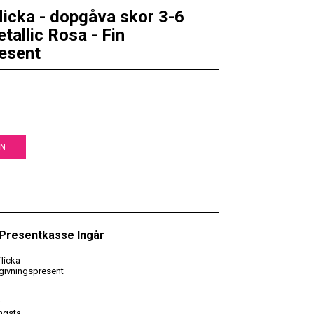
flicka - dopgåva skor 3-6
allic Rosa - Fin
esent
EN
• Presentkasse Ingår
flicka
givningspresent
r
ngsta