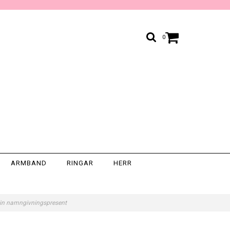
0
ARMBAND
RINGAR
HERR
 Fin namngivningspresent