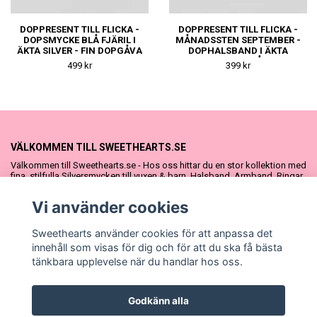
DOPPRESENT TILL FLICKA -
DOPPRESENT TILL FLICKA -
DOPSMYCKE BLÅ FJÄRIL I
MÅNADSSTEN SEPTEMBER -
ÄKTA SILVER - FIN DOPGÅVA
DOPHALSBAND I ÄKTA
ELLER
SILVER - FIN DOPGÅVA ELLER
499 kr
399 kr
NAMNGIVNINGSPRESENT
NAMNGIVNINGSPRESENT
VÄLKOMMEN TILL SWEETHEARTS.SE
Välkommen till Sweethearts.se - Hos oss hittar du en stor kollektion med
fina, stilfulla Silversmycken till vuxen & barn. Halsband, Armband, Ringar
och Örhängen – alla i äkta 925 silver. Fina som presenter eller att köpa till
sig själv. Vi har även ett stort urval Doppresenter & Babypresenter och
Vi använder cookies
vår söta Sweethearts kolllektion med barnsmycken, tyllkjolar &
hårrosetter.
Sweethearts använder cookies för att anpassa det
innehåll som visas för dig och för att du ska få bästa
tänkbara upplevelse när du handlar hos oss.
Godkänn alla