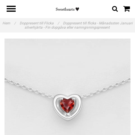
Hem
/
Doppresent till Flicka
/
Doppresent till flicka - Månadssten Januari
silverhjärta - Fin dopgåva eller namngivningspresent