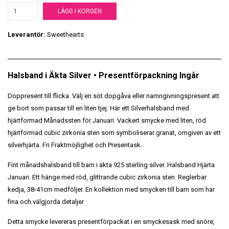
LÄGG I KORGEN
Leverantör:
Sweethearts
Halsband i Äkta Silver • Presentförpackning Ingår
Doppresent till flicka. Välj en söt dopgåva eller namngivningspresent att
ge bort som passar till en liten tjej. Här ett Silverhalsband med
hjärtformad Månadssten för Januari. Vackert smycke med liten, röd
hjärtformad cubic zirkonia sten som symboliserar granat, omgiven av ett
silverhjärta. Fri Fraktmöjlighet och Presentask.
Fint månadshalsband till barn i äkta 925 sterling silver. Halsband Hjärta
Januari. Ett hänge med röd, glittrande cubic zirkonia sten. Reglerbar
kedja, 38-41cm medföljer. En kollektion med smycken till barn som har
fina och välgjorda detaljer
Detta smycke levereras presentförpackat i en smyckesask med snöre,