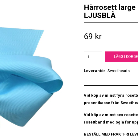
Hårrosett large
LJUSBLÅ
69 kr
LÄGG I KORG
Leverantör:
Sweethearts
Vid köp av minst fyra rosette
presentkasse från Sweethea
Vid köp av minst sex rosette
rosettband med ögla för upp
BESTÄLL MED FRAKTFRI LE