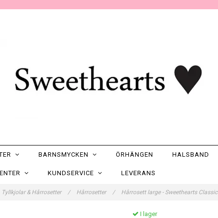
NTER
BARNSMYCKEN
ÖRHÄNGEN
HALSBAND
SENTER
KUNDSERVICE
LEVERANS
Tyllkjolar & Hårrosetter
/
Hårrosetter
/
Hårrosett large - Sweethearts Class
I lager