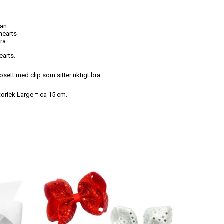
lan
hearts
bra
earts.
rosett med clip som sitter riktigt bra.
torlek Large = ca 15 cm.