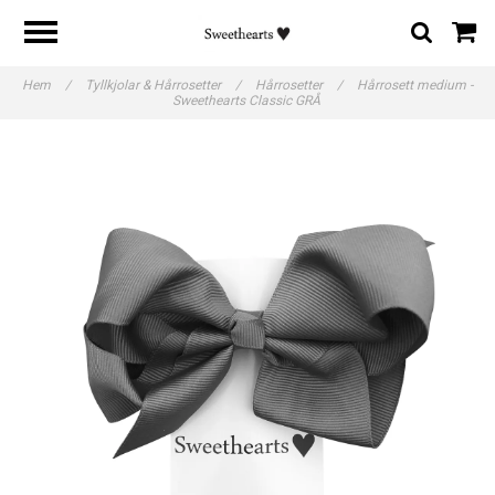
Hem
/
Tyllkjolar & Hårrosetter
/
Hårrosetter
/
Hårrosett medium -
Sweethearts Classic GRÅ