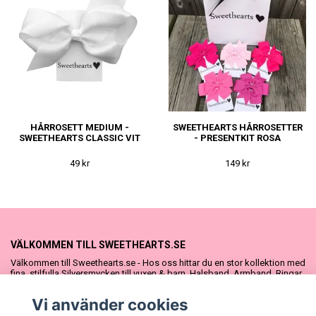
HÅRROSETT MEDIUM -
SWEETHEARTS HÅRROSETTER
SWEETHEARTS CLASSIC VIT
- PRESENTKIT ROSA
49 kr
149 kr
VÄLKOMMEN TILL SWEETHEARTS.SE
Välkommen till Sweethearts.se - Hos oss hittar du en stor kollektion med
fina, stilfulla Silversmycken till vuxen & barn. Halsband, Armband, Ringar
och Örhängen – alla i äkta 925 silver. Fina som presenter eller att köpa till
sig själv. Vi har även ett stort urval Doppresenter & Babypresenter och
Vi använder cookies
vår söta Sweethearts kolllektion med barnsmycken, tyllkjolar &
hårrosetter.