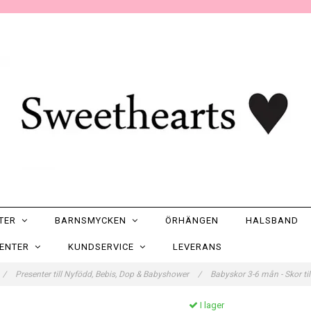
NTER
BARNSMYCKEN
ÖRHÄNGEN
HALSBAND
SENTER
KUNDSERVICE
LEVERANS
/
Presenter till Nyfödd, Bebis, Dop & Babyshower
/
Babyskor 3-6 mån - Skor ti
I lager