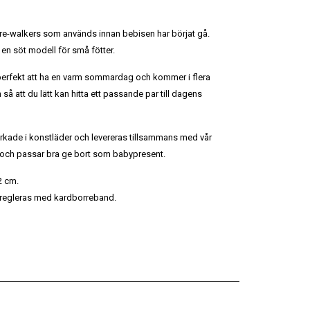
re-walkers som används innan bebisen har börjat gå.
h en söt modell för små fötter.
erfekt att ha en varm sommardag och kommer i flera
n så att du lätt kan hitta ett passande par till dagens
erkade i konstläder och levereras tillsammans med vår
 och passar bra ge bort som babypresent.
2 cm.
 regleras med kardborreband.