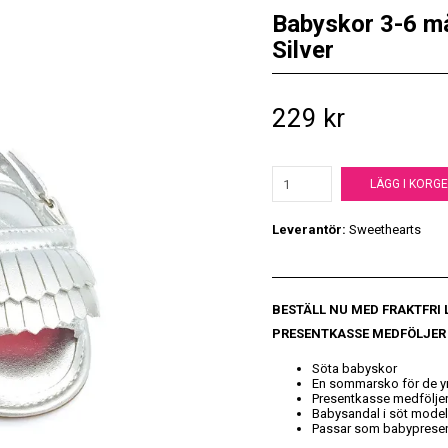
Babyskor 3-6 må
Silver
229 kr
LÄGG I KORG
Leverantör:
Sweethearts
BESTÄLL NU MED FRAKTFRI
PRESENTKASSE MEDFÖLJER
Söta babyskor
En sommarsko för de y
Presentkasse medfölje
Babysandal i söt model
Passar som babyprese