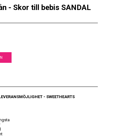
n - Skor till bebis SANDAL
EN
 LEVERANSMÖJLIGHET
- SWEETHEARTS
ngsta
r
l
nt