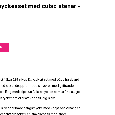
yckesset med cubic stenar -
EN
t i äkta 925 silver. Ett vackert set med både halsband
n med stora, droppformade smycken med glittrande
cm lång medföljer. Stilfulla smycken som är fina att ge
tycker om eller att köpa till dig själv.
ent silver där både hängsmycke med kedja och örhängen
s presentförpackat i en smyckesask med snöre,