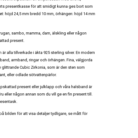
ts presentkasse för att smidigt kunna ges bort som
nget: höjd 24,5 mm bredd 10 mm, örhängen: höjd 14 mm
un, frugan, sambo, mamma, dam, älskling eller någon
attad present.
 är alla tillverkade i äkta 925 sterling silver. En modern
lsband, armband, ringar och örhängen. Fina, välgjorda
v glittrande Cubic Zirkonia, som är den sten som
t, eller odlade sötvattenpärlor.
ppskattad present eller julklapp och våra halsband är
, fru eller någon annan som du vill ge en fin present till.
resentask.
 bilden för att visa detaljer tydligare, se mått för