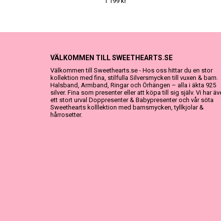
1 199 kr
VÄLKOMMEN TILL SWEETHEARTS.SE
Välkommen till Sweethearts.se - Hos oss hittar du en stor
kollektion med fina, stilfulla Silversmycken till vuxen & barn.
Halsband, Armband, Ringar och Örhängen – alla i äkta 925
silver. Fina som presenter eller att köpa till sig själv. Vi har ä
ett stort urval Doppresenter & Babypresenter och vår söta
Sweethearts kolllektion med barnsmycken, tyllkjolar &
hårrosetter.