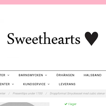
NTER
BARNSMYCKEN
ÖRHÄNGEN
HALSBAND
SENTER
KUNDSERVICE
LEVERANS
enter
/
Presenttips under 1700
/
Droppformat Smyckesset med cubic stenar -
I lager