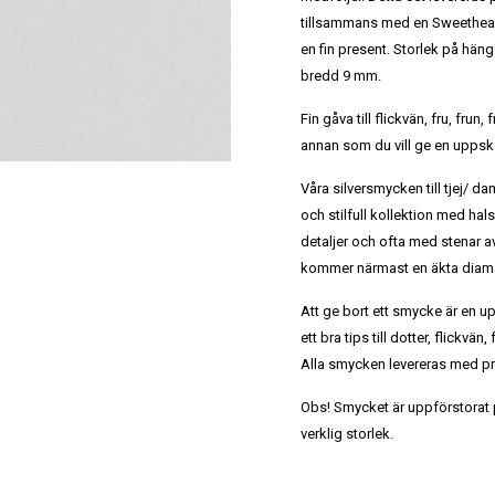
tillsammans med en Sweethear
en fin present. Storlek på hä
bredd 9 mm.
Fin gåva till flickvän, fru, fr
annan som du vill ge en uppsk
Våra silversmycken till tjej/ dam
och stilfull kollektion med ha
detaljer och ofta med stenar a
kommer närmast en äkta diaman
Att ge bort ett smycke är en u
ett bra tips till dotter, flickvän
Alla smycken levereras med p
Obs! Smycket är uppförstorat på
verklig storlek.