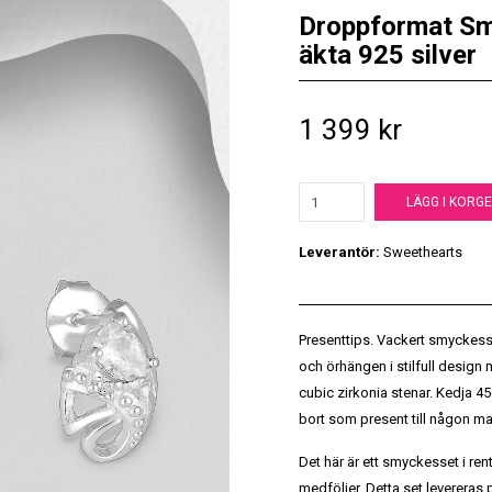
Droppformat Sm
äkta 925 silver
1 399 kr
LÄGG I KORG
Leverantör:
Sweethearts
Presenttips. Vackert smyckesse
och örhängen i stilfull desig
cubic zirkonia stenar. Kedja 45
bort som present till någon man 
Det här är ett smyckesset i r
medföljer. Detta set leverera