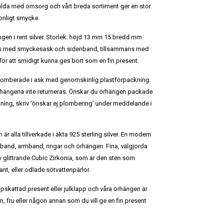
alda med omsorg och vårt breda sortiment ger en stor
sonligt smycke.
ngen i rent silver. Storlek: höjd 13 mm 15 bredd mm
ras med smyckesask och sidenband, tillsammans med
ör att smidigt kunna ges bort som en fin present.
plomberade i ask med genomskinlig plastförpackning.
hängena inte returneras.
Önskar du örhängen packade
ning, skriv 'önskar ej plombering' under meddelande i
 är alla tillverkade i äkta 925 sterling silver. En modern
lsband, armband, ringar och örhängen. Fina, välgjorda
v glittrande Cubic Zirkonia, som är den sten som
t, eller odlade sötvattenpärlor.
ppskattad present eller julklapp och våra örhängen är
kvän, fru eller någon annan som du vill ge en fin present