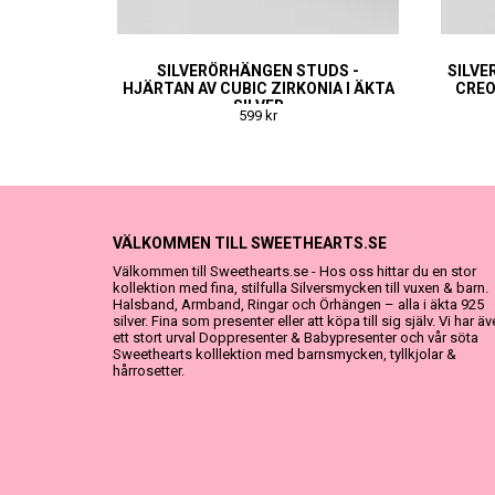
SILVERÖRHÄNGEN STUDS -
SILVE
HJÄRTAN AV CUBIC ZIRKONIA I ÄKTA
CREO
SILVER
599 kr
VÄLKOMMEN TILL SWEETHEARTS.SE
Välkommen till Sweethearts.se - Hos oss hittar du en stor
kollektion med fina, stilfulla Silversmycken till vuxen & barn.
Halsband, Armband, Ringar och Örhängen – alla i äkta 925
silver. Fina som presenter eller att köpa till sig själv. Vi har ä
ett stort urval Doppresenter & Babypresenter och vår söta
Sweethearts kolllektion med barnsmycken, tyllkjolar &
hårrosetter.