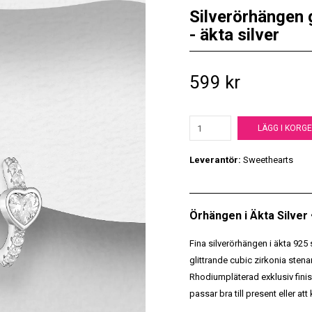
Silverörhängen 
- äkta silver
599 kr
LÄGG I KORG
Leverantör:
Sweethearts
Örhängen i Äkta Silver
Fina silverörhängen i äkta 925 
glittrande cubic zirkonia stena
Rhodiumpläterad exklusiv fini
passar bra till present eller att 