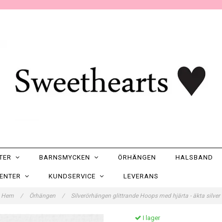
NTER
BARNSMYCKEN
ÖRHÄNGEN
HALSBAND
SENTER
KUNDSERVICE
LEVERANS
Hem
/
Örhängen
/
Silverörhängen glittrande Hoops med hjärta - äkta silver
I lager