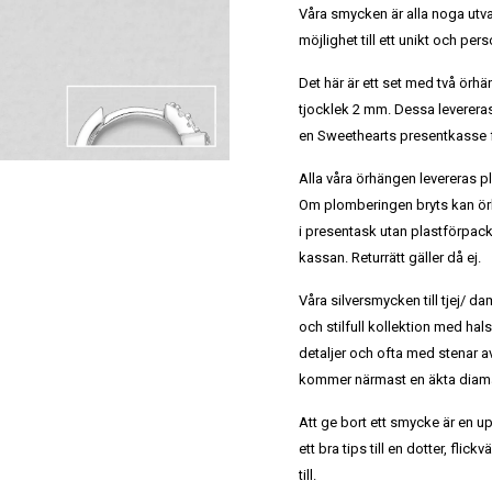
Våra smycken är alla noga utv
möjlighet till ett unikt och per
Det här är ett set med två örhä
tjocklek 2 mm. Dessa levere
en Sweethearts presentkasse f
Alla våra örhängen levereras 
Om plomberingen bryts kan ör
i presentask utan plastförpack
kassan. Returrätt gäller då ej.
Våra silversmycken till tjej/ dam
och stilfull kollektion med ha
detaljer och ofta med stenar a
kommer närmast en äkta diaman
Att ge bort ett smycke är en u
ett bra tips till en dotter, flic
till.