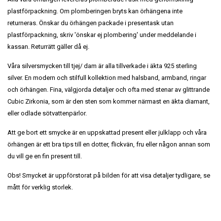
plastförpackning. Om plomberingen bryts kan örhängena inte
returneras. Önskar du örhängen packade i presentask utan
plastförpackning, skriv 'önskar ej plombering' under meddelande i
kassan. Returrätt gäller då ej.
Våra silversmycken till tjej/ dam är alla tillverkade i äkta 925 sterling
silver. En modern och stilfull kollektion med halsband, armband, ringar
och örhängen. Fina, välgjorda detaljer och ofta med stenar av glittrande
Cubic Zirkonia, som är den sten som kommer närmast en äkta diamant,
eller odlade sötvattenpärlor.
Att ge bort ett smycke är en uppskattad present eller julklapp och våra
örhängen är ett bra tips till en dotter, flickvän, fru eller någon annan som
du vill ge en fin present till.
Obs! Smycket är uppförstorat på bilden för att visa detaljer tydligare, se
mått för verklig storlek.