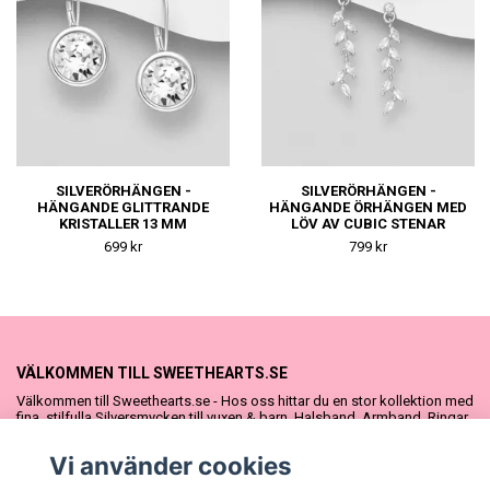
SILVERÖRHÄNGEN -
SILVERÖRHÄNGEN -
HÄNGANDE GLITTRANDE
HÄNGANDE ÖRHÄNGEN MED
KRISTALLER 13 MM
LÖV AV CUBIC STENAR
699 kr
799 kr
VÄLKOMMEN TILL SWEETHEARTS.SE
Välkommen till Sweethearts.se - Hos oss hittar du en stor kollektion med
fina, stilfulla Silversmycken till vuxen & barn. Halsband, Armband, Ringar
och Örhängen – alla i äkta 925 silver. Fina som presenter eller att köpa till
sig själv. Vi har även ett stort urval Doppresenter & Babypresenter och
Vi använder cookies
vår söta Sweethearts kolllektion med barnsmycken, tyllkjolar &
hårrosetter.