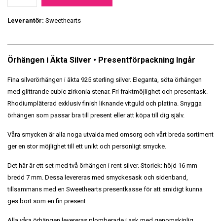
Leverantör:
Sweethearts
Örhängen i Äkta Silver • Presentförpackning Ingår
Fina silverörhängen i äkta 925 sterling silver. Eleganta, söta örhängen
med glittrande cubic zirkonia stenar. Fri fraktmöjlighet och presentask.
Rhodiumpläterad exklusiv finish liknande vitguld och platina. Snygga
örhängen som passar bra till present eller att köpa till dig själv.
Våra smycken är alla noga utvalda med omsorg och vårt breda sortiment
ger en stor möjlighet till ett unikt och personligt smycke.
Det här är ett set med två örhängen i rent silver. Storlek: höjd 16 mm
bredd 7 mm. Dessa levereras med smyckesask och sidenband,
tillsammans med en Sweethearts presentkasse för att smidigt kunna
ges bort som en fin present.
Alla våra örhängen levereras plomberade i ask med genomskinlig