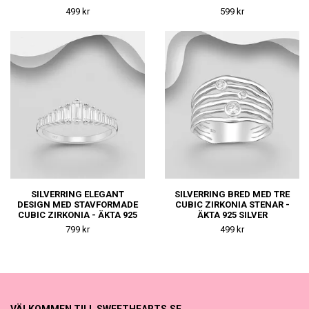
499 kr
599 kr
SILVERRING ELEGANT
SILVERRING BRED MED TRE
DESIGN MED STAVFORMADE
CUBIC ZIRKONIA STENAR -
CUBIC ZIRKONIA - ÄKTA 925
ÄKTA 925 SILVER
SILVER
799 kr
499 kr
VÄLKOMMEN TILL SWEETHEARTS.SE