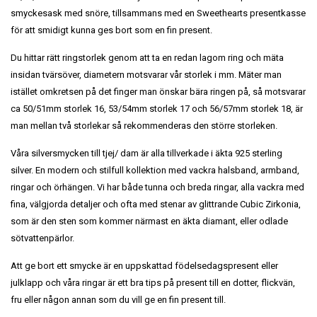
smyckesask med snöre, tillsammans med en Sweethearts presentkasse
för att smidigt kunna ges bort som en fin present.
Du hittar rätt ringstorlek genom att ta en redan lagom ring och mäta
insidan tvärsöver, diametern motsvarar vår storlek i mm. Mäter man
istället omkretsen på det finger man önskar bära ringen på, så motsvarar
ca 50/51mm storlek 16, 53/54mm storlek 17 och 56/57mm storlek 18, är
man mellan två storlekar så rekommenderas den större storleken.
Våra silversmycken till tjej/ dam är alla tillverkade i äkta 925 sterling
silver. En modern och stilfull kollektion med vackra halsband, armband,
ringar och örhängen. Vi har både tunna och breda ringar, alla vackra med
fina, välgjorda detaljer och ofta med stenar av glittrande Cubic Zirkonia,
som är den sten som kommer närmast en äkta diamant, eller odlade
sötvattenpärlor.
Att ge bort ett smycke är en uppskattad födelsedagspresent eller
julklapp och våra ringar är ett bra tips på present till en dotter, flickvän,
fru eller någon annan som du vill ge en fin present till.