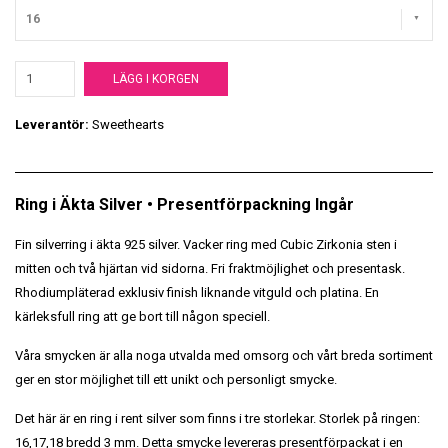
16
LÄGG I KORGEN
Leverantör:
Sweethearts
Ring i Äkta Silver • Presentförpackning Ingår
Fin silverring i äkta 925 silver. Vacker ring med Cubic Zirkonia sten i
mitten och två hjärtan vid sidorna. Fri fraktmöjlighet och presentask.
Rhodiumpläterad exklusiv finish liknande vitguld och platina. En
kärleksfull ring att ge bort till någon speciell.
Våra smycken är alla noga utvalda med omsorg och vårt breda sortiment
ger en stor möjlighet till ett unikt och personligt smycke.
Det här är en ring i rent silver som finns i tre storlekar. Storlek på ringen:
16,17,18 bredd 3 mm. Detta smycke levereras presentförpackat i en