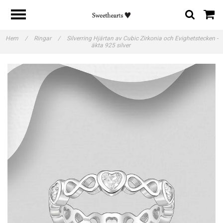
Hem
/
Ringar
/
Silverring Hjärtan av Cubic Zirkonia och Evighetstecken -
äkta 925 silver