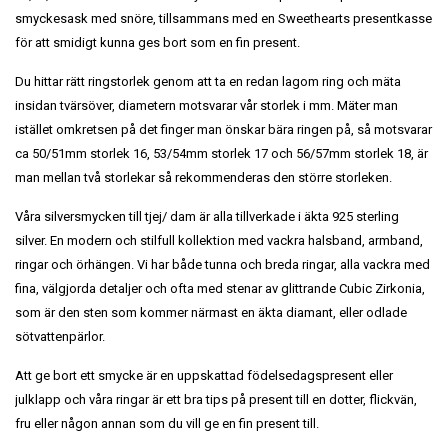
smyckesask med snöre, tillsammans med en Sweethearts presentkasse
för att smidigt kunna ges bort som en fin present.
Du hittar rätt ringstorlek genom att ta en redan lagom ring och mäta
insidan tvärsöver, diametern motsvarar vår storlek i mm. Mäter man
istället omkretsen på det finger man önskar bära ringen på, så motsvarar
ca 50/51mm storlek 16, 53/54mm storlek 17 och 56/57mm storlek 18, är
man mellan två storlekar så rekommenderas den större storleken.
Våra silversmycken till tjej/ dam är alla tillverkade i äkta 925 sterling
silver. En modern och stilfull kollektion med vackra halsband, armband,
ringar och örhängen. Vi har både tunna och breda ringar, alla vackra med
fina, välgjorda detaljer och ofta med stenar av glittrande Cubic Zirkonia,
som är den sten som kommer närmast en äkta diamant, eller odlade
sötvattenpärlor.
Att ge bort ett smycke är en uppskattad födelsedagspresent eller
julklapp och våra ringar är ett bra tips på present till en dotter, flickvän,
fru eller någon annan som du vill ge en fin present till.