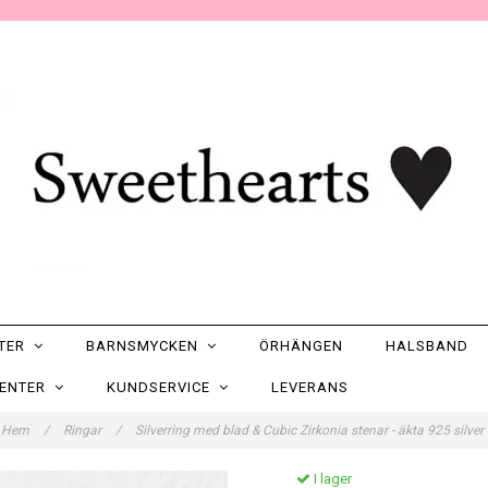
NTER
BARNSMYCKEN
ÖRHÄNGEN
HALSBAND
SENTER
KUNDSERVICE
LEVERANS
Hem
/
Ringar
/
Silverring med blad & Cubic Zirkonia stenar - äkta 925 silver
I lager