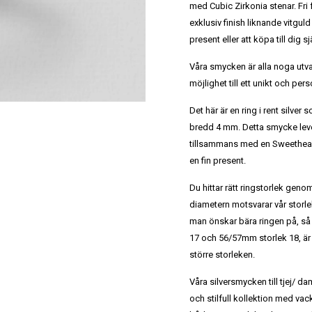
med Cubic Zirkonia stenar. Fr
exklusiv finish liknande vitguld
present eller att köpa till dig sjä
Våra smycken är alla noga utv
möjlighet till ett unikt och per
Det här är en ring i rent silver 
bredd 4 mm. Detta smycke lev
tillsammans med en Sweethear
en fin present.
Du hittar rätt ringstorlek geno
diametern motsvarar vår storle
man önskar bära ringen på, s
17 och 56/57mm storlek 18, ä
större storleken.
Våra silversmycken till tjej/ dam
och stilfull kollektion med va