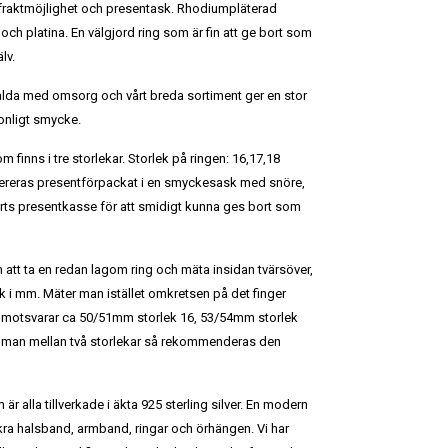
i fraktmöjlighet och presentask. Rhodiumpläterad
 och platina. En välgjord ring som är fin att ge bort som
lv.
alda med omsorg och vårt breda sortiment ger en stor
sonligt smycke.
som finns i tre storlekar. Storlek på ringen: 16,17,18
ereras presentförpackat i en smyckesask med snöre,
ts presentkasse för att smidigt kunna ges bort som
m att ta en redan lagom ring och mäta insidan tvärsöver,
k i mm. Mäter man istället omkretsen på det finger
å motsvarar ca 50/51mm storlek 16, 53/54mm storlek
r man mellan två storlekar så rekommenderas den
 är alla tillverkade i äkta 925 sterling silver. En modern
ckra halsband, armband, ringar och örhängen. Vi har