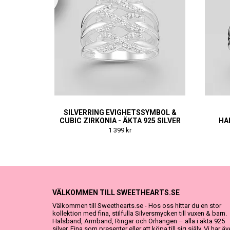
SILVERRING EVIGHETSSYMBOL &
CUBIC ZIRKONIA - ÄKTA 925 SILVER
HA
1 399 kr
VÄLKOMMEN TILL SWEETHEARTS.SE
Välkommen till Sweethearts.se - Hos oss hittar du en stor
kollektion med fina, stilfulla Silversmycken till vuxen & barn.
Halsband, Armband, Ringar och Örhängen – alla i äkta 925
silver. Fina som presenter eller att köpa till sig själv. Vi har ä