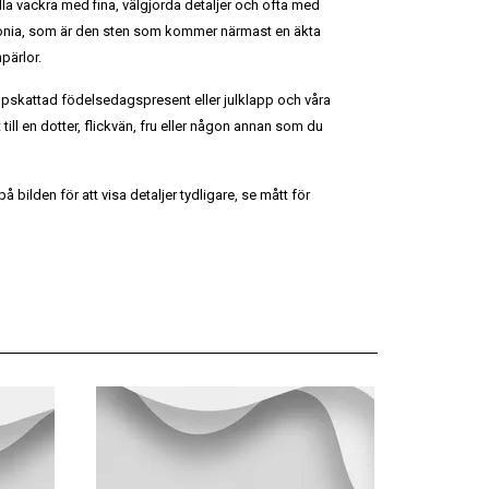
lla vackra med fina, välgjorda detaljer och ofta med
rkonia, som är den sten som kommer närmast en äkta
pärlor.
ppskattad födelsedagspresent eller julklapp och våra
t till en dotter, flickvän, fru eller någon annan som du
 bilden för att visa detaljer tydligare, se mått för